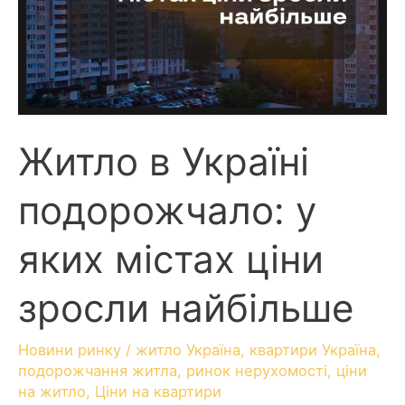
Житло в Україні
подорожчало: у
яких містах ціни
зросли найбільше
Новини ринку
/
житло Україна
,
квартири Україна
,
подорожчання житла
,
ринок нерухомості
,
ціни
на житло
,
Ціни на квартири