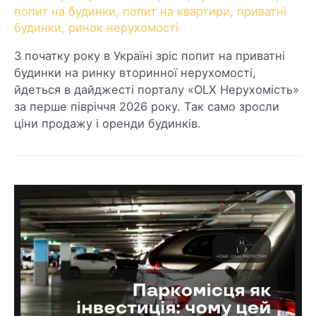
попит на будинки
,
попит на квартири
,
приватні
будинки
,
ринок нерухомості
З початку року в Україні зріс попит на приватні
будинки на ринку вторинної нерухомості,
йдеться в дайджесті порталу «OLX Нерухомість»
за перше півріччя 2026 року. Так само зросли
ціни продажу і оренди будинків.