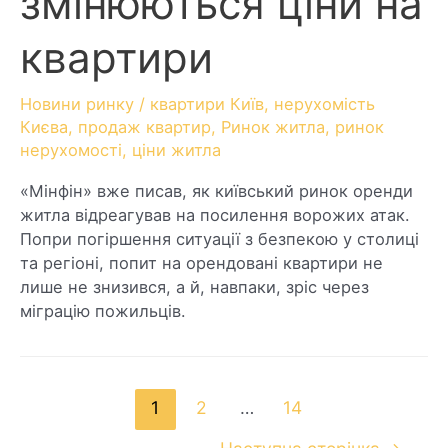
змінюються ціни на
квартири
Новини ринку
/
квартири Київ
,
нерухомість
Києва
,
продаж квартир
,
Ринок житла
,
ринок
нерухомості
,
ціни житла
«Мінфін» вже писав, як київський ринок оренди
житла відреагував на посилення ворожих атак.
Попри погіршення ситуації з безпекою у столиці
та регіоні, попит на орендовані квартири не
лише не знизився, а й, навпаки, зріс через
міграцію пожильців.
1
2
…
14