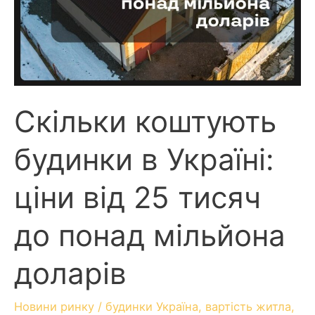
Скільки коштують
будинки в Україні:
ціни від 25 тисяч
до понад мільйона
доларів
Новини ринку
/
будинки Україна
,
вартість житла
,