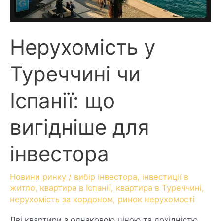
Нерухомість у
Туреччині чи
Іспанії: що
вигідніше для
інвестора
Новини ринку
/
вибір інвестора
,
інвестиції в
житло
,
квартира в Іспанії
,
квартира в Туреччині
,
нерухомість за кордоном
,
ринок нерухомості
Дві квартири з однаковою ціною та дохідністю