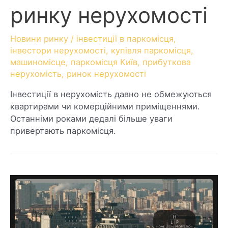
ринку нерухомості
Новини ринку
/
інвестиції в паркомісця
,
інвестори нерухомості
,
купівля паркомісця
,
машиномісце
,
паркомісця Київ
,
прибуткова
нерухомість
,
ринок нерухомості
Інвестиції в нерухомість давно не обмежуються
квартирами чи комерційними приміщеннями.
Останніми роками дедалі більше уваги
привертають паркомісця.