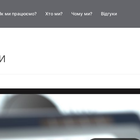
Як ми працюємо?
Хто ми?
Чому ми?
Відгуки
и