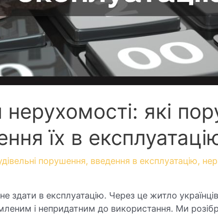
и нерухомості: які п
ння їх в експлуатаці
удівельні порушення
,
введення в експлуатацію
,
нер
не здати в експлуатацію. Через це житло українці
мленим і непридатним до використання. Ми розіб