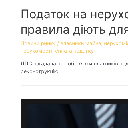
Податок на нерухом
правила діють дл
Новини ринку
/
власники майна
,
нерухомі
нерухомості
,
сплата податку
ДПС нагадала про обов’язки платників по
реконструкцію.