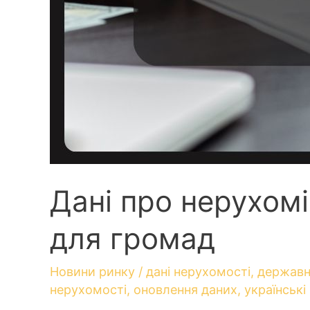
Дані про нерухомі
для громад
Новини ринку
/
дані нерухомості
,
державн
нерухомості
,
оновлення даних
,
українські