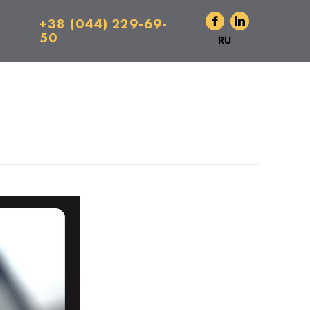
+38 (044) 229-69-
50
RU