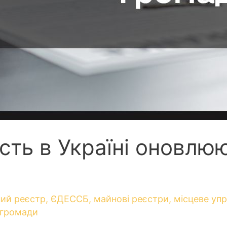
сть в Україні оновлюю
ий реєстр
,
ЄДЕССБ
,
майнові реєстри
,
місцеве упр
 громади