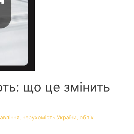
ть: що це змінить
авління
,
нерухомість України
,
облік