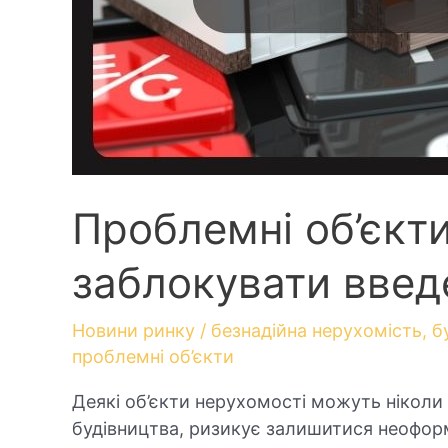
Проблемні об’єкт
заблокувати введе
Новини ринку
/
безнадійна нерухомість
,
б
проблемні об’єкти
Деякі об’єкти нерухомості можуть ніколи 
будівництва, ризикує залишитися неофор