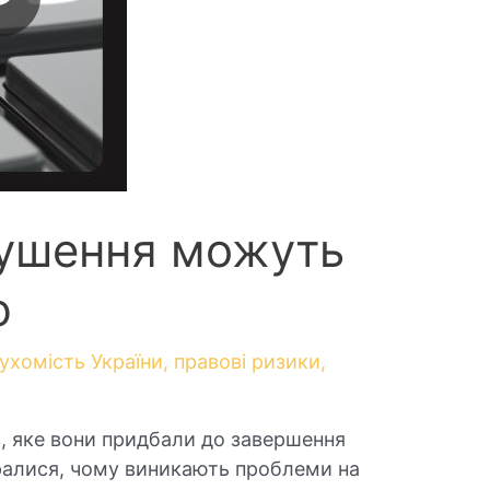
орушення можуть
ю
ухомість України
,
правові ризики
,
в, яке вони придбали до завершення
ралися, чому виникають проблеми на