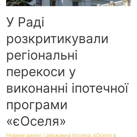
У Раді
розкритикували
регіональні
перекоси у
виконанні іпотечної
програми
«єОселя»
Новини ринку
/
державна іпотека
,
єОселя в