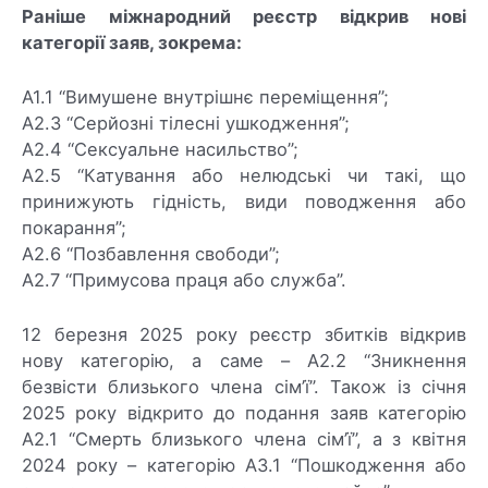
Раніше міжнародний реєстр відкрив нові
категорії заяв, зокрема:
A1.1 “Вимушене внутрішнє переміщення”;
A2.3 “Серйозні тілесні ушкодження”;
A2.4 “Сексуальне насильство”;
A2.5 “Катування або нелюдські чи такі, що
принижують гідність, види поводження або
покарання”;
A2.6 “Позбавлення свободи”;
A2.7 “Примусова праця або служба”.
12 березня 2025 року реєстр збитків відкрив
нову категорію, а саме – A2.2 “Зникнення
безвісти близького члена сім’ї”. Також із січня
2025 року відкрито до подання заяв категорію
А2.1 “Смерть близького члена сім’ї”, а з квітня
2024 року – категорію А3.1 “Пошкодження або