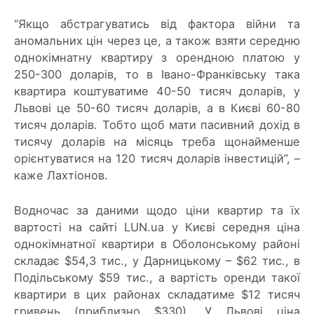
“Якщо абстрагуватись від фактора війни та
аномальних цін через це, а також взяти середню
однокімнатну квартиру з орендною платою у
250-300 доларів, то в Івано-Франківську така
квартира коштуватиме 40-50 тисяч доларів, у
Львові це 50-60 тисяч доларів, а в Києві 60-80
тисяч доларів. Тобто щоб мати пасивний дохід в
тисячу доларів на місяць треба щонайменше
орієнтуватися на 120 тисяч доларів інвестицій”, –
каже Лахтіонов.
Водночас за даними щодо ціни квартир та їх
вартості на сайті LUN.ua у Києві середня ціна
однокімнатної квартири в Оболонському районі
складає $54,3 тис., у Дарницькому – $62 тис., в
Подільському $59 тис., а вартість оренди такої
квартири в цих районах складатиме $12 тисяч
гривень (приблизно $330). У Львові ціна