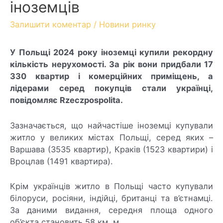
іноземців
Залишити коментар
/
Новини ринку
У Польщі 2024 року іноземці купили рекордну
кількість нерухомості. За рік вони придбали 17
330 квартир і комерційних приміщень, а
лідерами серед покупців стали українці,
повідомляє Rzeczpospolita.
Зазначається, що найчастіше іноземці купували
житло у великих містах Польщі, серед яких –
Варшава (3535 квартир), Краків (1523 квартири) і
Вроцлав (1491 квартира).
Крім українців житло в Польщі часто купували
білоруси, росіяни, індійці, британці та в’єтнамці.
За даними видання, середня площа одного
об’єкта становить 58 км. м.